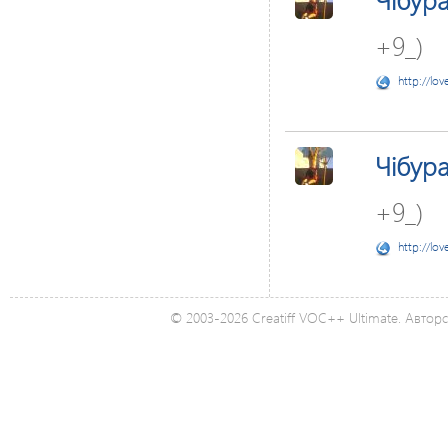
+9_)
http://lov
Чібур
+9_)
http://lov
© 2003-2026 Creatiff VOC++ Ultimate. Автор