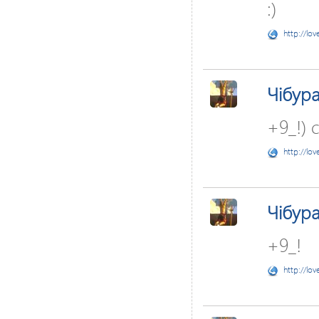
:)
http://lov
Чібур
+9_!) с
http://lov
Чібур
+9_!
http://lov