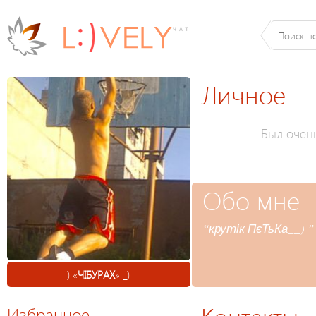
Личное
Был очен
Обо мне
“крутік ПєТьКа__) ”
) «
ЧІБУРАХ
» _)
Избранное