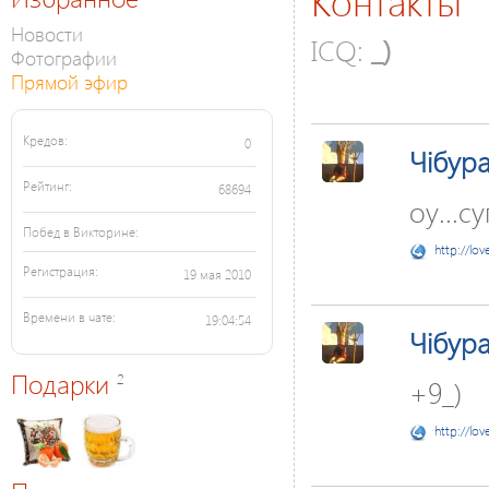
Контакты
Новости
ICQ:
_)
Фотографии
Прямой эфир
Кредов:
0
Чібур
Рейтинг:
68694
оу...су
Побед в Викторине:
http://lov
Регистрация:
19 мая 2010
Времени в чате:
19:04:54
Чібур
Подарки
2
+9_)
http://lov