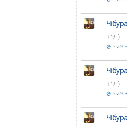
Чібур
+9_)
http://lov
Чібур
+9_)
http://lov
Чібур