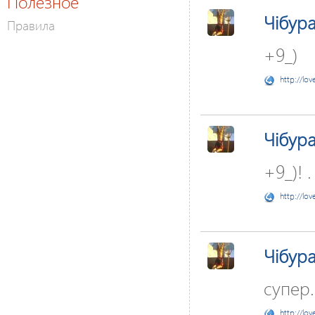
Полезное
Чібур
Правила
+9_)
http://lov
Чібур
+9_)! .
http://lov
Чібур
супер..
http://lov