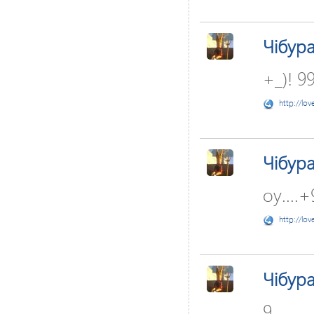
Чібур
+_)! 9
http://lov
Чібур
оу....+
http://lov
Чібур
9