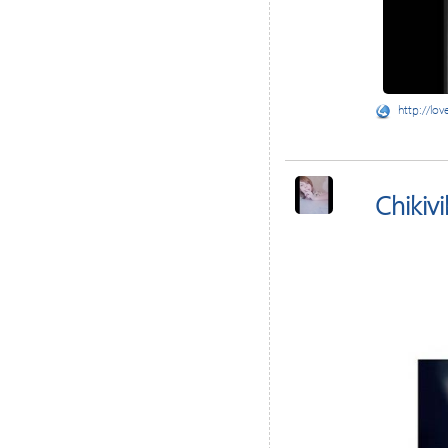
http://lov
Chikivi