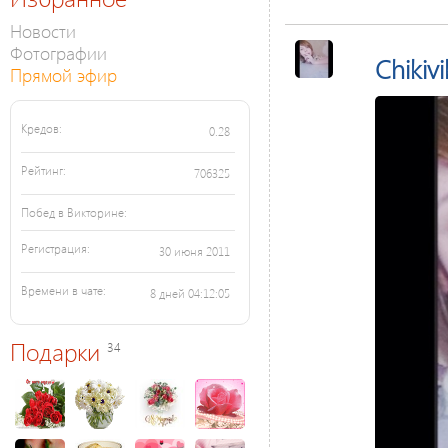
Новости
Фотографии
Chikivi
Прямой эфир
Кредов:
0.28
Рейтинг:
706325
Побед в Викторине:
Регистрация:
30 июня 2011
Времени в чате:
8 дней 04:12:05
Подарки
34