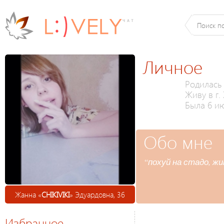
Личное
Родилась 
Живу в г.
Была 6 ию
Обо мне
“похуй на стадо, жив
Жанна «
CHIKIVIKI
» Эдуардовна, 36
Избранное