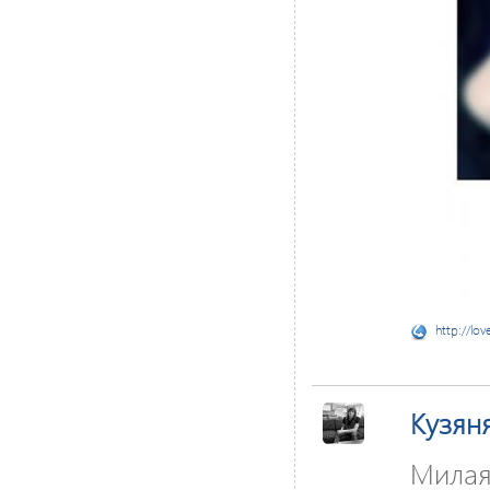
http://lov
Кузян
Милая