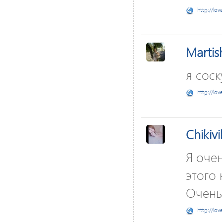
http://lov
Martis
я соск
http://lov
Chikivi
Я очен
этого
Очень 
http://lov