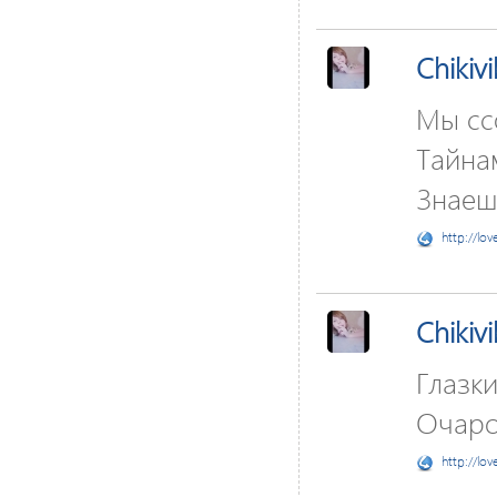
Chikivi
Мы ссо
Тайнам
Знаеш
http://lov
Chikivi
Глазки
Очаро
http://lov