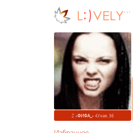
Z «
ФИФА_
» 4Ужая, 36
Избранное