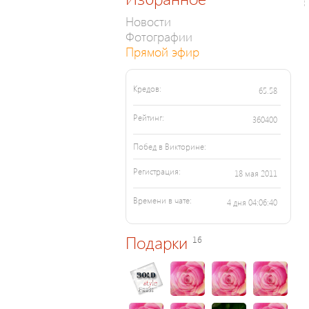
Новости
Фотографии
Прямой эфир
Кредов:
65.58
Рейтинг:
360400
Побед в Викторине:
Регистрация:
18 мая 2011
Времени в чате:
4 дня 04:06:40
Подарки
16