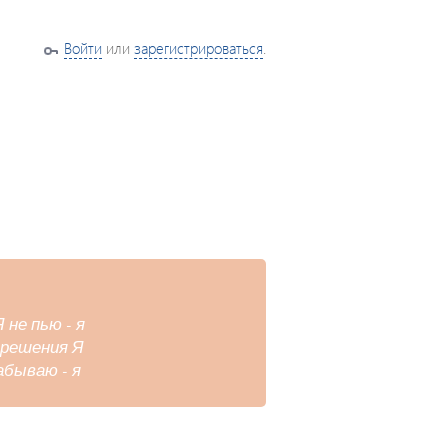
Войти
или
зарегистрироваться
.
не пью - я
 решения Я
абываю - я