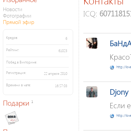
Контакты
Новости
ICQ:
60711815
Фотографии
Прямой эфир
Кредов:
6
БаНд
Рейтинг:
61023
КрасоТ
Побед в Викторине:
http://lov
Регистрация:
22 апреля 2010
Времени в чате:
16:57:03
Djony
Подарки
1
Если е
http://lov