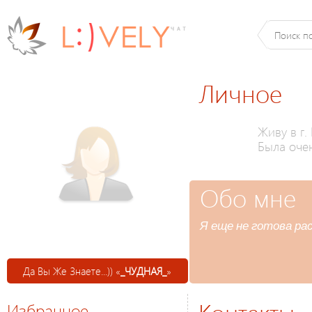
Личное
Живу в г.
Была оче
Обо мне
Я еще не готова ра
Да Вы Же Знаете...)) «
_ЧУДНАЯ_
»
Избранное