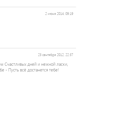
2 июня 2014, 09:19
23 сентября 2012, 22:37
ем Счастливых дней и нежной ласки,
е - Пусть всё достанется тебе!