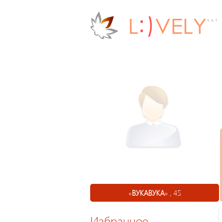
«
ВУКАВУКА
» , 45
Избранное