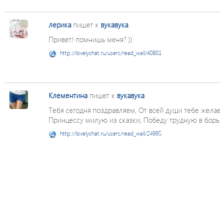
лерика
пишет к
вукавука
Привет! помнишь меня? ))
http://lovelychat.ru/users/read_wall/40801
Клементина
пишет к
вукавука
Тебя сегодня поздравляем, От всей души тебе жела
Принцессу милую из сказки, Победу трудную в борьб
http://lovelychat.ru/users/read_wall/24995