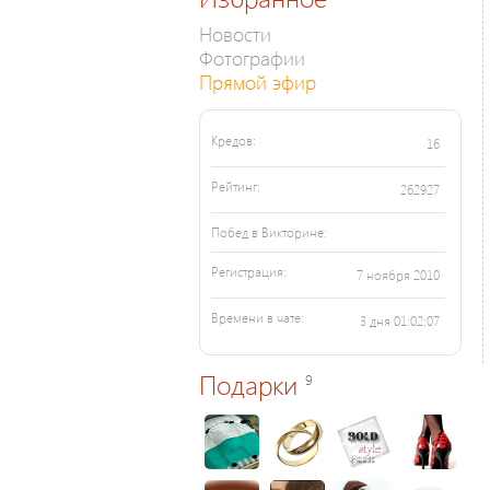
Новости
Фотографии
Прямой эфир
Кредов:
16
Рейтинг:
262927
Побед в Викторине:
Регистрация:
7 ноября 2010
Времени в чате:
3 дня 01:02:07
Подарки
9