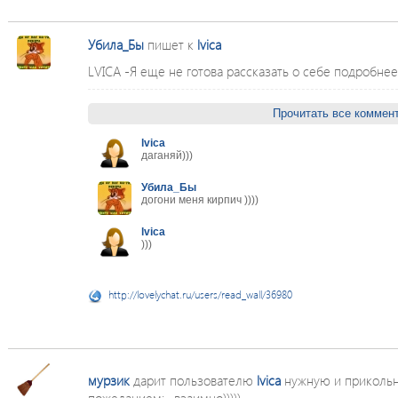
Убила_Бы
пишет к
lvica
LVICA -Я еще не готова рассказать о себе подробнее.)
Прочитать все коммент
lvica
даганяй)))
Убила_Бы
догони меня кирпич ))))
lvica
)))
http://lovelychat.ru/users/read_wall/36980
мурзик
дарит пользователю
lvica
нужную и приколь