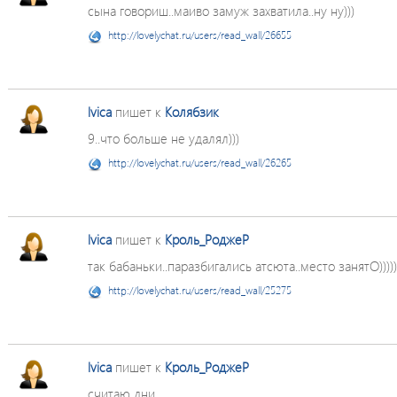
сына говориш..маиво замуж захватила..ну ну)))
http://lovelychat.ru/users/read_wall/26655
lvica
пишет к
Колябзик
9..что больше не удалял)))
http://lovelychat.ru/users/read_wall/26265
lvica
пишет к
Кроль_РоджеР
так бабаньки..паразбигались атсюта..место занятО)))))
http://lovelychat.ru/users/read_wall/25275
lvica
пишет к
Кроль_РоджеР
считаю дни...