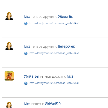
lvica
теперь дружит с
Убила_Бы
http://lovelychat.ru/users/read_wall/31458
lvica
теперь дружит с
Ветерочек
http://lovelychat.ru/users/read_wall/31456
Убила_Бы
теперь дружит с
lvica
http://lovelychat.ru/users/read_wall/30831
lvica
пишет к
GirlWolf20