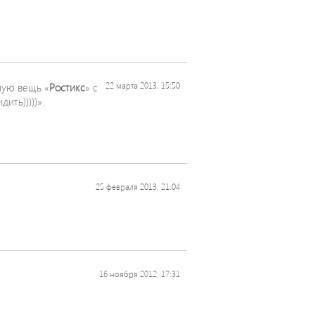
ную вещь «
Ростикс
» с
22 марта 2013, 15:50
ить)))))».
25 февраля 2013, 21:04
16 ноября 2012, 17:31