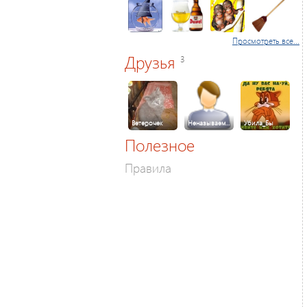
Просмотреть все...
Друзья
3
Ветерочек
Неназываем…
Убила_Бы
Полезное
Правила