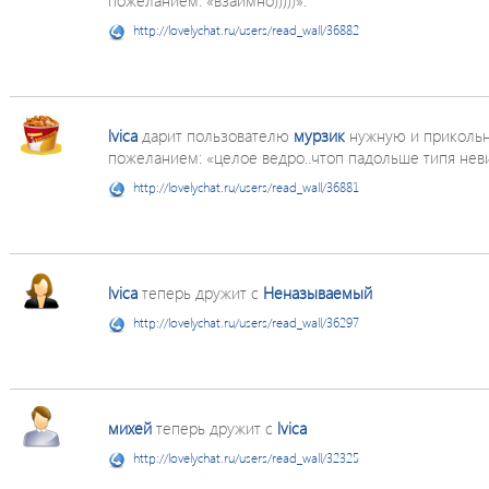
пожеланием: «взаимно)))))».
http://lovelychat.ru/users/read_wall/36882
lvica
дарит пользователю
мурзик
нужную и приколь
пожеланием: «целое ведро..чтоп падольше типя невид
http://lovelychat.ru/users/read_wall/36881
lvica
теперь дружит с
Неназываемый
http://lovelychat.ru/users/read_wall/36297
михей
теперь дружит с
lvica
http://lovelychat.ru/users/read_wall/32325