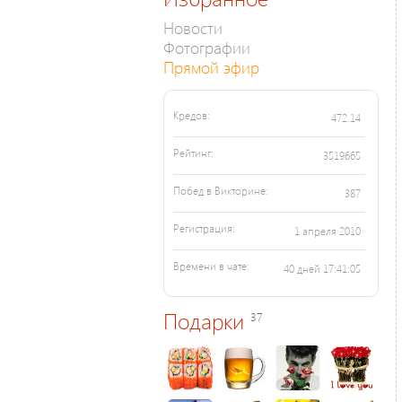
Новости
Фотографии
Прямой эфир
Кредов:
472.14
Рейтинг:
3519665
Побед в Викторине:
387
Регистрация:
1 апреля 2010
Времени в чате:
40 дней 17:41:05
Подарки
37