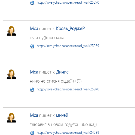
http://lovelychat.ru/users/read_wall/25270
lvica
пишет к
Кроль_РоджеР
ну и ну(((пропажа
http://lovelychat.ru/users/read_wall/25269
lvica
пишет к
Динис
ничо не стисняюцца)))+9))
http://lovelychat.ru/users/read_wall/25240
lvica
пишет к
михей
*любви* в новом году*ошибочка))
http://lovelychat.ru/users/read_wall/24539