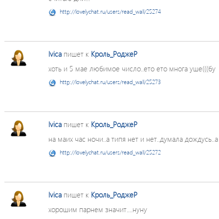
http://lovelychat.ru/users/read_wall/25274
lvica
пишет к
Кроль_РоджеР
хоть и 5 мае любимое число..ето ето многа уше(((бу
http://lovelychat.ru/users/read_wall/25273
lvica
пишет к
Кроль_РоджеР
на маих час ночи..а типя нет и нет..думала дождусь..а 
http://lovelychat.ru/users/read_wall/25272
lvica
пишет к
Кроль_РоджеР
хорошим парнем значит....нуну