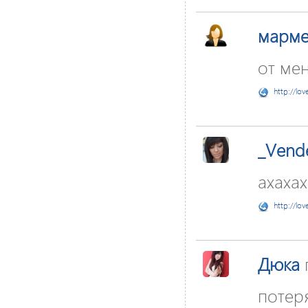
марме
от мен
http://lov
_Vend
ахахах
http://lov
Дюка
потеря