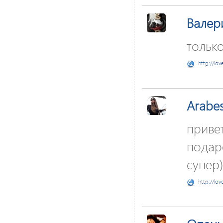
Валер
только т
http://lov
Arabe
привет
подаро
супер)
http://lov