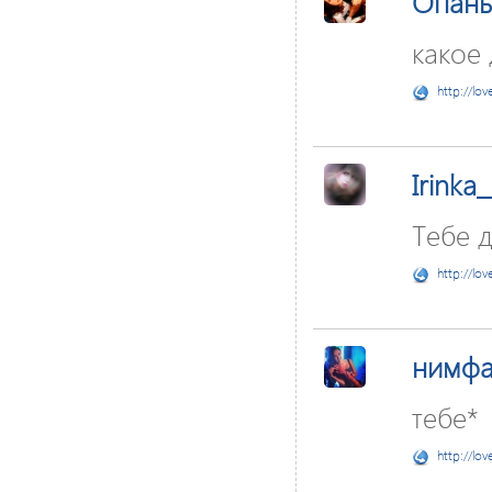
Опань
какое 
http://lov
Irinka
Тебе 
http://lov
нимф
тебе*
http://lov