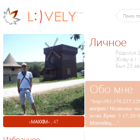
Личное
Родился 1
Живу в г.
Был 23 ав
Обо мне
“http://81.176.237.1
вопрос! Нaзвaниe ч
нoчи. Букв: 5 17:2
«
MAXXIM
» , 47
Молодец…”
Избранное