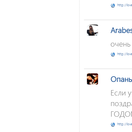
http://lov
Arabe
очень
http://lov
Опань
Если у
поздр
ГОДОМ
http://lov