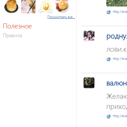
http://lov
Просмотреть все...
Полезное
родну
Правила
лови.к
http://lov
валюн
Желаю
приход
http://lov