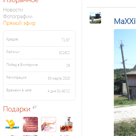
Новости
Фотографии
MaXX
Прямой эфир
Кредов:
71.67
Рейтинг:
351652
Побед в Викторине:
29
Регистрация:
30 марта 2010
Времени в чате:
4 дня 01:40:52
Подарки
47