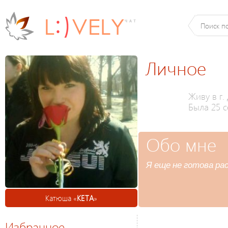
Личное
Живу в г
Была 25 с
Обо мне
Я еще не готова ра
Катюша «
KETA
»
Избранное