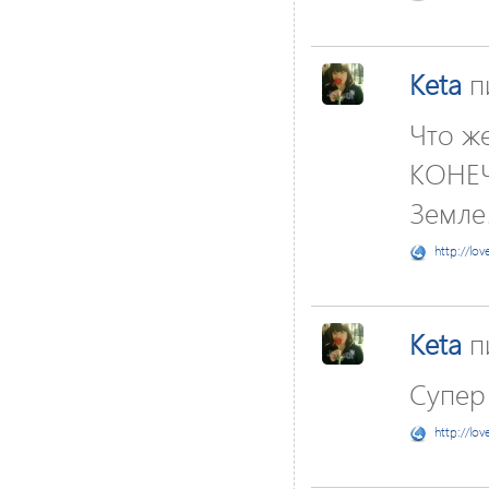
Keta
п
Что же
КОНЕЧ
Земле!
http://lov
Keta
п
Супер 
http://lov