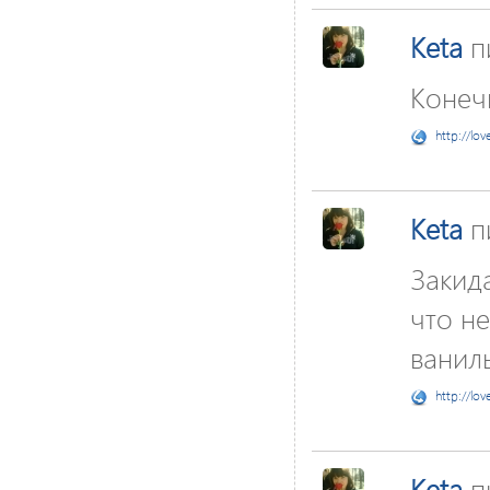
Keta
п
Конеч
http://lov
Keta
п
Закида
что не
ванил
http://lov
Keta
п