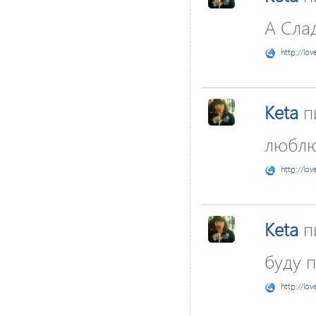
А Сла
http://lov
Keta
п
люблю 
http://lov
Keta
п
буду п
http://lov