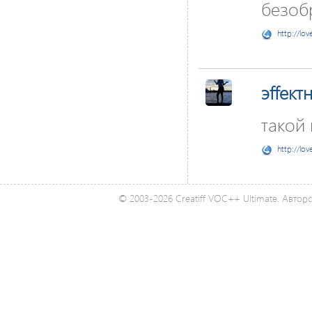
безоб
http://lov
эffект
такой 
http://lov
© 2003-2026 Creatiff VOC++ Ultimate. Автор