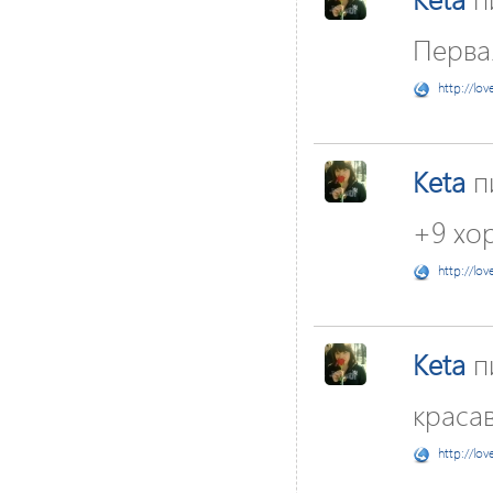
Первая
http://lov
Keta
п
+9 хо
http://lov
Keta
п
краса
http://lov