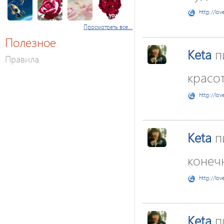
http://lov
Просмотреть все...
Полезное
Keta
п
Правила
красо
http://lov
Keta
п
конечн
http://lov
Keta
п