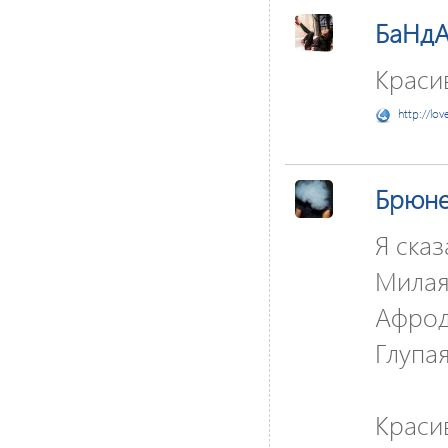
БаНд
Красив
http://lov
Брюне
Я сказ
Милая
Афрод
Глупа
Красив