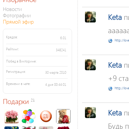
Новости
Фотографии
Keta
п
Прямой эфир
аааааа
Кредов:
6.01
http://lov
Рейтинг:
348241
Побед в Викторине:
Keta
п
Регистрация:
30 марта 2010
+9 ста
Времени в чате:
4 дня 00:44:01
http://lov
Подарки
21
Keta
п
Будь 