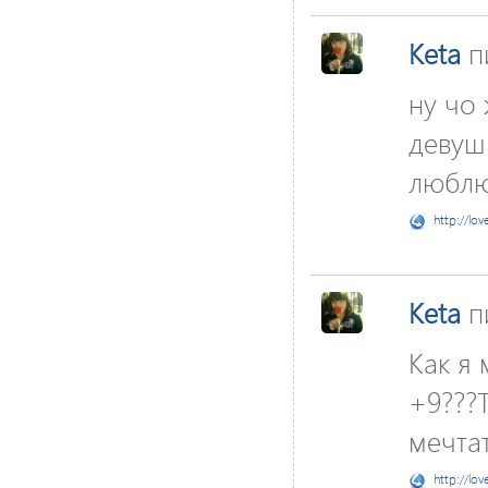
Keta
п
ну чо 
девушк
люблю)
http://lov
Keta
п
Как я 
+9???
мечтат
http://lov