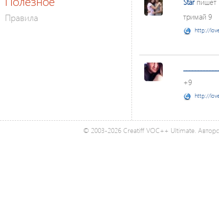
Полезное
Star
пишет
Правила
тримай 9
http://lov
____________
+9
http://lov
© 2003-2026 Creatiff VOC++ Ultimate. Автор