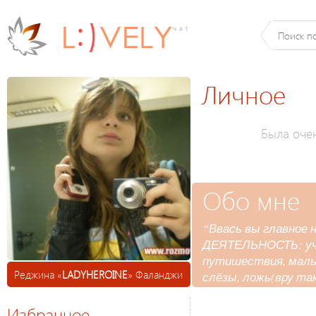
Личное
Была оче
Обо мне
“Ввась вы главное н
ДЕЯТЕЛЬНОСТЬ: учус
путишествия, мальч
Реджина «
LADYHEROINE
» Фаланджи
слёзы, ложь(вру та
Избранное