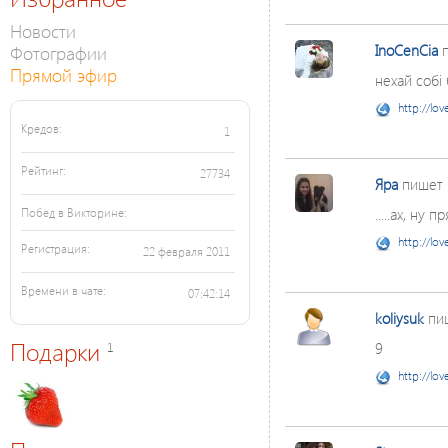
Новости
Фотографии
InoCenCia
п
Прямой эфир
нехай собі 
http://lov
Кредов:
1
Рейтинг:
27734
Яра
пишет
.....ах, ну 
Побед в Викторине:
http://lov
Регистрация:
22 февраля 2011
Времени в чате:
07:42:14
koliysuk
пи
Подарки
1
9
http://lov