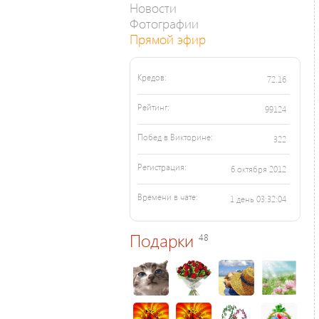
Новости
Фотографии
Прямой эфир
Кредов:
72.16
Рейтинг:
99124
Побед в Викторине:
322
Регистрация:
6 октября 2012
Времени в чате:
1 день 03:32:04
Подарки
48