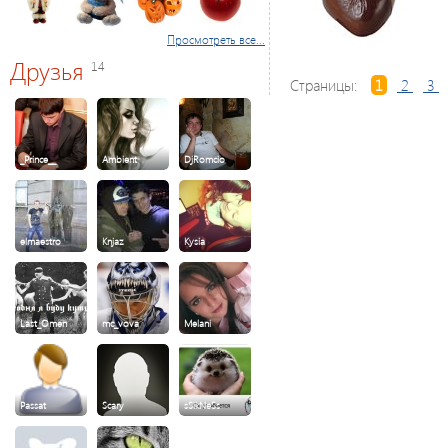
Просмотреть все...
Друзья
14
Страницы:
1
2
3
_Prince__
Ambient
DjRomcio
elmaestro
Knjaz
Kysia
Last_Omen
mc_vova
Melani
Passat
Scary
sSikNeSs