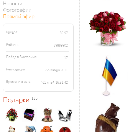
Новости
Фотографии
Прямой эфир
Кредов:
59.97
Рейтинг:
39889902
Побед в Викторине:
17
Регистрация:
2 октября 2011
Времени в чате:
461 дней 16:31:42
Подарки
125