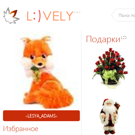
Подарки
125
«
LESYA_ADAMS
»
Избранное