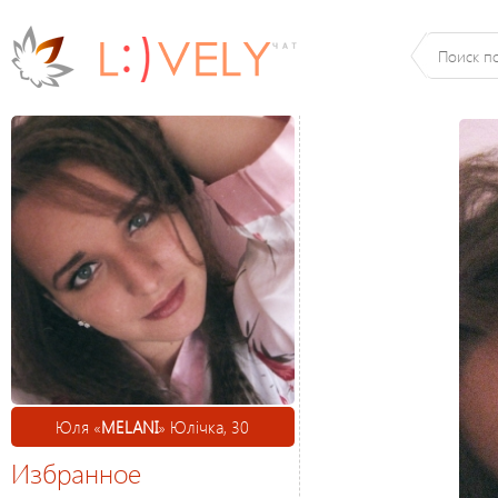
Юля «
MELANI
» Юлічка, 30
Избранное