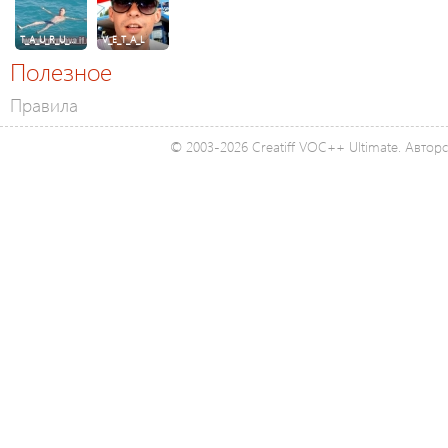
T_A_U_R_U_…
V_E_T_A_L
Полезное
Правила
© 2003-2026 Creatiff VOC++ Ultimate. Автор