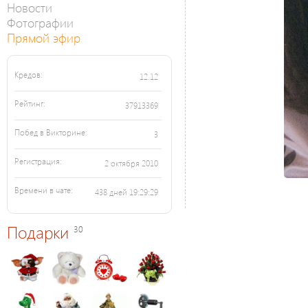
Новости
Фотографии
Прямой эфир
Кредов:
12.12
Рейтинг:
37913369
Побед в Викторине:
3
Регистрация:
2 октября 2010
Времени в чате:
438 дней 19:29:29
Подарки
30