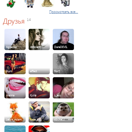
Просмотреть все...
Друзья
14
Agressor
Ambient
DareDEVIL
Dum
effect
flor2
Joanna
Kysia
L_ess
Lesya_Adam…
rude_boy
sSikNeSs