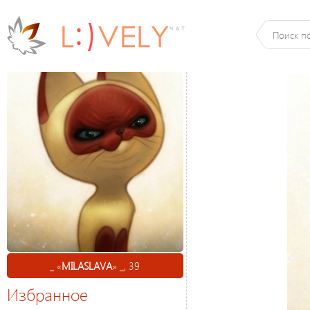
_ «
MILASLAVA
» _, 39
Избранное