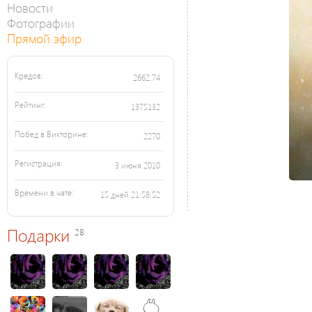
Новости
Фотографии
Прямой эфир
Кредов:
2662.74
Рейтинг:
1375132
Побед в Викторине:
2270
Регистрация:
3 июня 2010
Времени в чате:
15 дней 21:58:52
Подарки
28