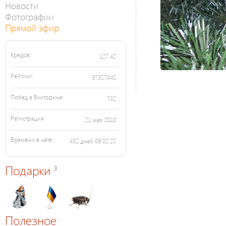
Новости
Фотографии
Прямой эфир
Кредов:
127.42
Рейтинг:
37357345
Побед в Викторине:
732
Регистрация:
21 мая 2010
Времени в чате:
432 дней 09:02:25
Подарки
3
Полезное