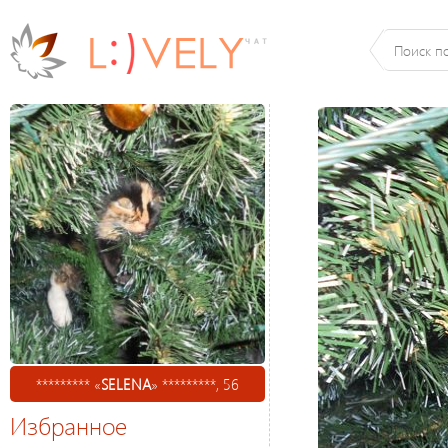
********* «
SELENA
» *********, 56
Избранное