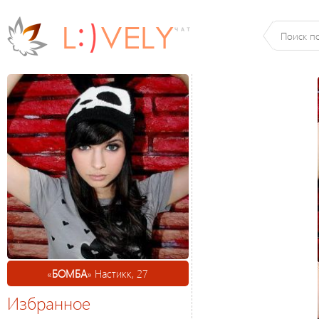
«
БОМБА
» Настикк, 27
Избранное