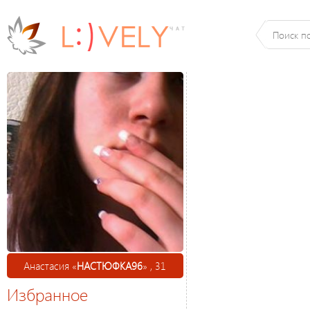
Анастасия «
НАСТЮФКА96
» , 31
Избранное