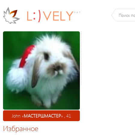
John «
МАСТЕРШМАСТЕР
» , 41
Избранное