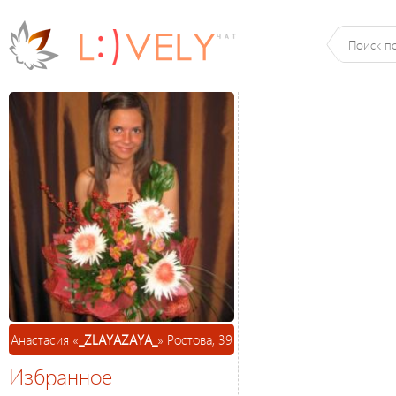
Анастасия «
_ZLAYAZAYA_
» Ростова, 39
Избранное