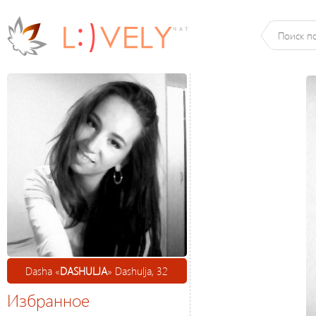
Dasha «
DASHULJA
» Dashulja, 32
Избранное