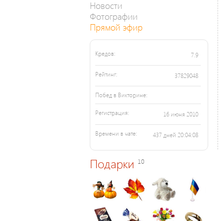
Новости
Фотографии
Прямой эфир
Кредов:
7.9
Рейтинг:
37829048
Побед в Викторине:
Регистрация:
16 июня 2010
Времени в чате:
437 дней 20:04:08
Подарки
10