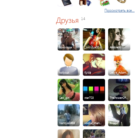
Просмотреть все...
Друзья
14
4околяда
_zozulya00…
Ambient
koliysuk
Kysia
Lesya_Adam…
Sexi_girl
star750
ThePowerOf…
Vannya1988
vodka_chan…
Андро