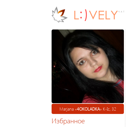
Marjana «
4OKOLADKA
» К-Іс, 32
Избранное