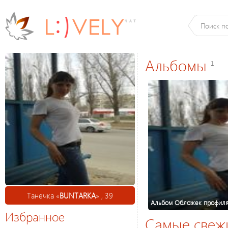
Альбомы
1
Танечка «
BUNTARKA
» , 39
Альбом Обложек профил
Избранное
Самые свеж