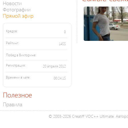
Новости
Фотографии
Прямой эфир
Кредов:
0
Рейтинг:
1455
Побед в Викторине:
Регистрация:
20 апреля 2012
Времени в чате:
00:24:15
Полезное
Правила
© 2003-2026 Creatiff VOC++ Ultimate. Автор