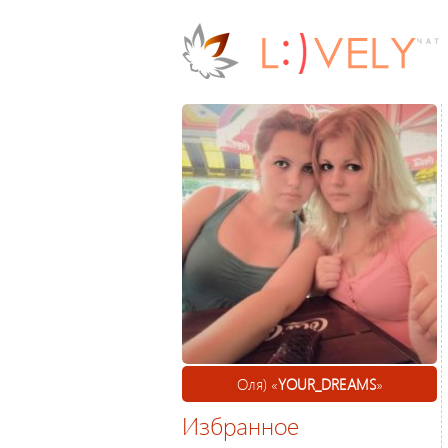
Оля) «
YOUR_DREAMS
»
Избранное