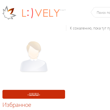
К сожалению, пока тут п
«
ШШШ
»
Избранное