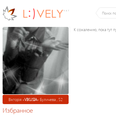
К сожалению, пока тут п
Вікторія «
VIKUSIA
» Буличева , 52
Избранное