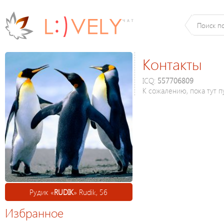
Контакты
ICQ:
557706809
К сожалению, пока тут п
Рудик «
RUDIK
» Rudik, 56
Избранное