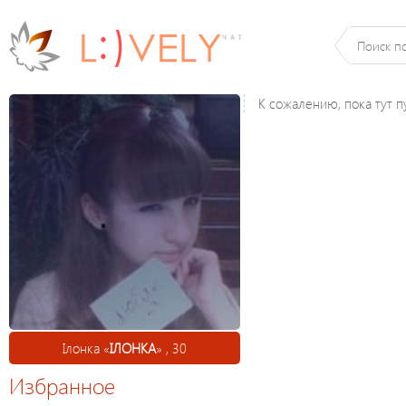
К сожалению, пока тут п
Ілонка «
ІЛОНКА
» , 30
Избранное