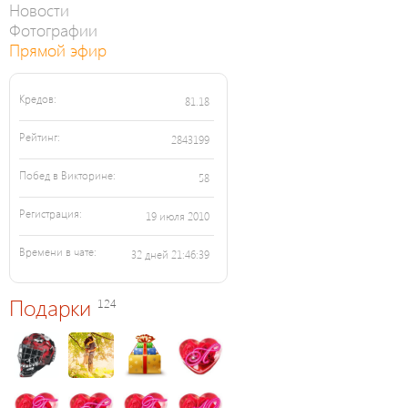
Новости
Фотографии
Прямой эфир
Кредов:
81.18
Рейтинг:
2843199
Побед в Викторине:
58
Регистрация:
19 июля 2010
Времени в чате:
32 дней 21:46:39
Подарки
124