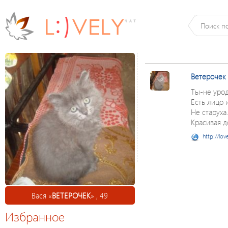
Ветерочек
Ты-не урод,
Есть лицо 
Не старуха.
Красивая д
http://lov
Вася «
ВЕТЕРОЧЕК
» , 49
Избранное