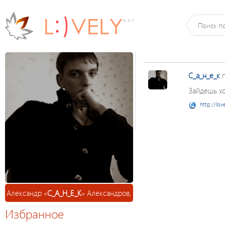
С_а_н_е_к
п
Зайдешь хот
http://lov
Александр «
С_А_Н_Е_К
» Александров,
Избранное
35