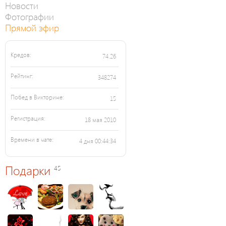
Новости
Фотографии
Прямой эфир
Кредов:
74.26
Рейтинг:
348274
Побед в Викторине:
15
Регистрация:
18 мая 2010
Времени в чате:
4 дня 00:44:34
Подарки
45