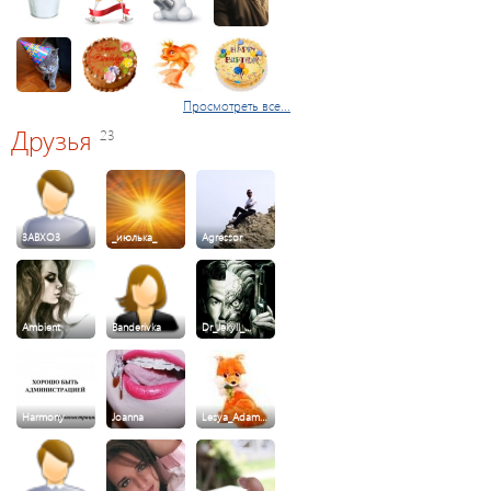
Просмотреть все...
Друзья
23
3ABXO3
_июлька_
Agressor
Ambient
Banderivka
Dr_Jekyll_…
Harmony
Joanna
Lesya_Adam…