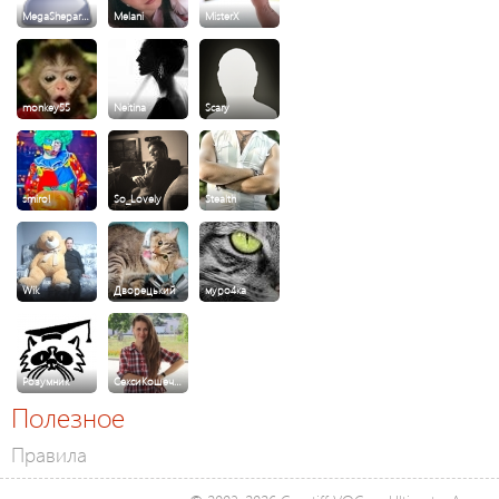
MegaShepar…
Melani
MisterX
monkey55
Neitina
Scary
smirol
So_Lovely
Stealth
Wik
Дворецький
муро4ка
Розумник
СексиКошеч…
Полезное
Правила