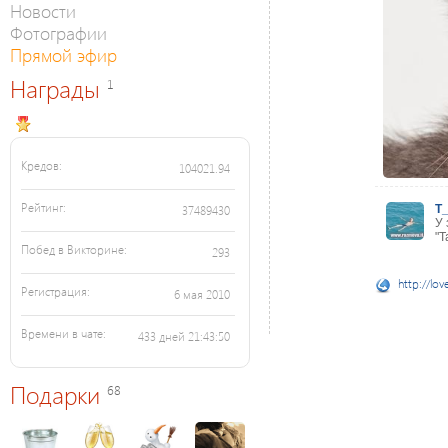
Новости
Фотографии
Прямой эфир
Награды
1
Кредов:
104021.94
Рейтинг:
T
37489430
У 
"Т
Побед в Викторине:
293
http://lov
Регистрация:
6 мая 2010
Времени в чате:
433 дней 21:43:50
Подарки
68