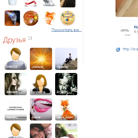
H
Просмотреть все...
о 
Друзья
23
http://lov
3ABXO3
_июлька_
Agressor
Ambient
Banderivka
Dr_Jekyll_…
Harmony
Joanna
Lesya_Adam…