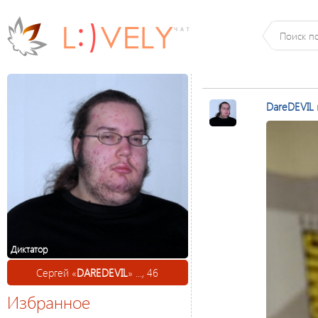
DareDEVIL
Диктатор
Сергей «
DAREDEVIL
» ..., 46
Избранное