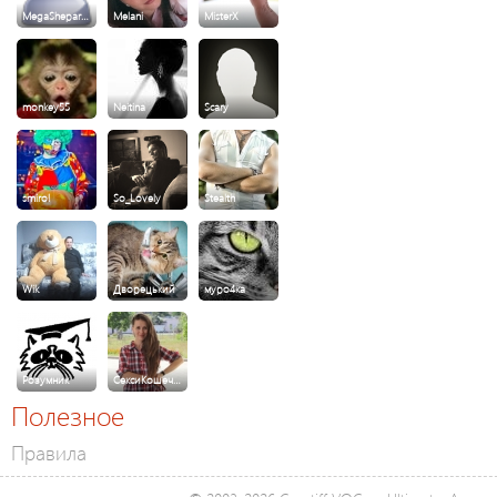
MegaShepar…
Melani
MisterX
monkey55
Neitina
Scary
smirol
So_Lovely
Stealth
Wik
Дворецький
муро4ка
Розумник
СексиКошеч…
Полезное
Правила