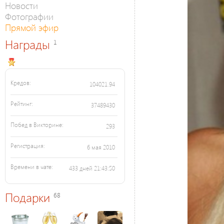
Новости
Фотографии
Прямой эфир
Награды
1
Кредов:
104021.94
Рейтинг:
37489430
Побед в Викторине:
293
Регистрация:
6 мая 2010
Времени в чате:
433 дней 21:43:50
Подарки
68