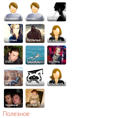
Modedrator
Moriarti
Neitina
Portishead
PsyChoNaut
samedi_syb…
STEELS
T_A_U_R_U_…
Vikulychka
Квiта
Розумник
розцицьков…
Чорненька
Чортеня
Полезное