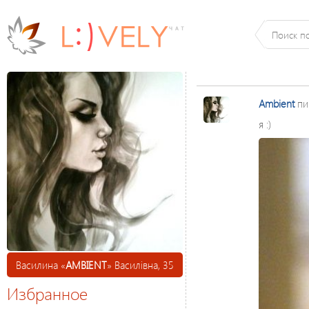
Ambient
пи
я :)
Василина «
AMBIENT
» Василівна, 35
Избранное