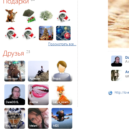
Подарки
Просмотреть все...
Друзья
23
D
А 
A
це
4околяда
Agressor
Bogus
http://lov
DareDEVIL
Joanna
Lesya_Adam…
mc_vova
Melani
MIDI