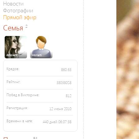
Новости
Фотографии
Прямой эфир
Семья
2
Ambient
Moriarti
Кредов:
860.63
Рейтинг:
38038058
Побед в Викторине:
812
Регистрация:
12 июня 2010
Времени в чате:
440 дней 06:07:38
84