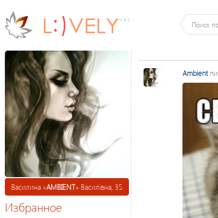
Ambient
пи
Василина «
AMBIENT
» Василівна, 35
Избранное