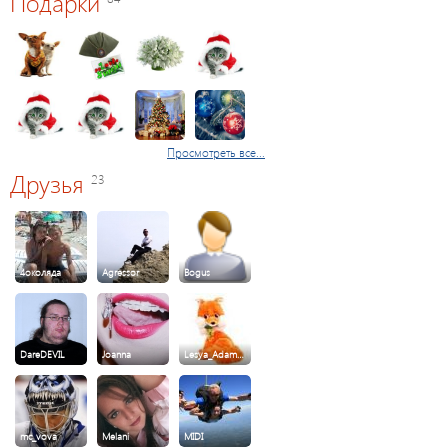
Подарки
Просмотреть все...
Друзья
23
4околяда
Agressor
Bogus
DareDEVIL
Joanna
Lesya_Adam…
mc_vova
Melani
MIDI