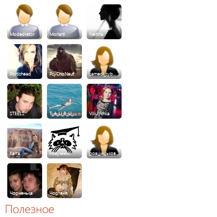
Modedrator
Moriarti
Neitina
Portishead
PsyChoNaut
samedi_syb…
STEELS
T_A_U_R_U_…
Vikulychka
Квiта
Розумник
розцицьков…
Чорненька
Чортеня
Полезное