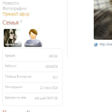
Новости
Фотографии
Прямой эфир
Семья
2
http://lov
Ambient
Moriarti
Кредов:
860.63
Рейтинг:
38038058
Побед в Викторине:
812
Регистрация:
12 июня 2010
Времени в чате:
440 дней 06:07:38
84