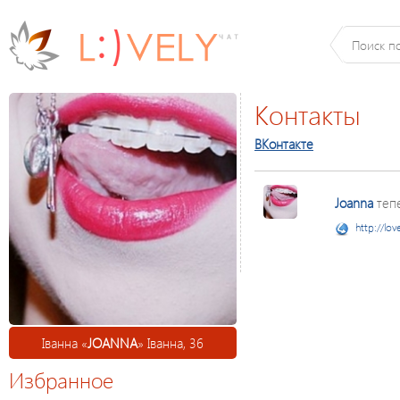
Контакты
ВКонтакте
Joanna
теп
http://lov
Іванна «
JOANNA
» Іванна, 36
Избранное