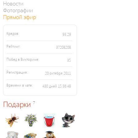
Новости
Фотографии
Прямой эфир
Кредов:
93.29
Рейтинг:
37208208
Побед в Викторине:
35
Регистрация:
20 октября 2011
Времени в чате:
430 дней 15:36:48
Подарки
7