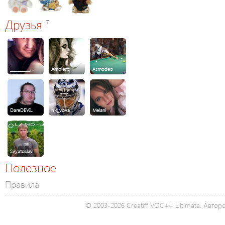
Друзья
7
__________…
Ambient
Asmodeo
DareDEVIL
mc_vova
Melani
Svyatoslav
Полезное
Правила
© 2003-2026 Creatiff VOC++ Ultimate. Автор