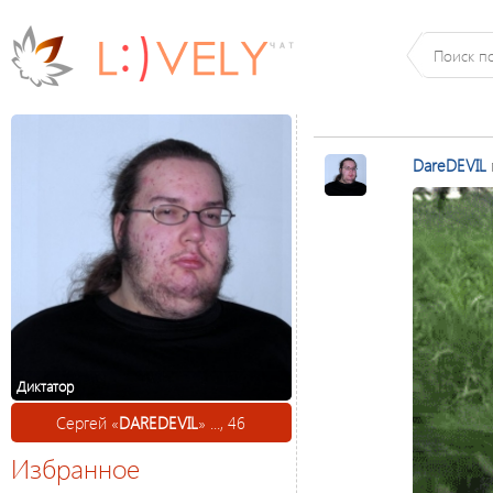
DareDEVIL
Диктатор
Сергей «
DAREDEVIL
» ..., 46
Избранное