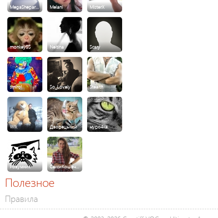
MegaShepar…
Melani
MisterX
monkey55
Neitina
Scary
smirol
So_Lovely
Stealth
Wik
Дворецький
муро4ка
Розумник
СексиКошеч…
Полезное
Правила