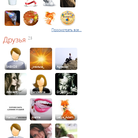
Просмотреть все...
Друзья
23
3ABXO3
_июлька_
Agressor
Ambient
Banderivka
Dr_Jekyll_…
Harmony
Joanna
Lesya_Adam…