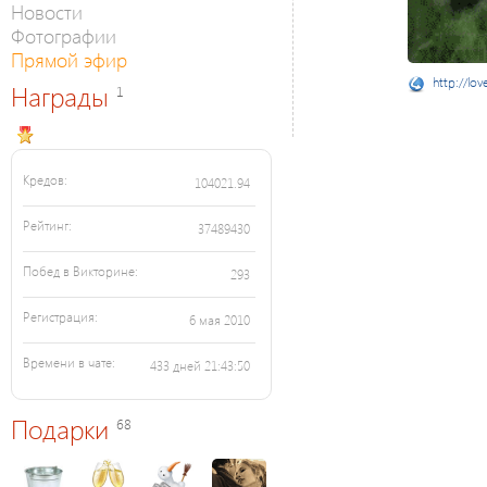
Новости
Фотографии
Прямой эфир
http://lov
Награды
1
Кредов:
104021.94
Рейтинг:
37489430
Побед в Викторине:
293
Регистрация:
6 мая 2010
Времени в чате:
433 дней 21:43:50
Подарки
68