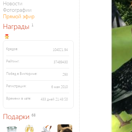
Новости
Фотографии
Прямой эфир
Награды
1
Кредов:
104021.94
Рейтинг:
37489430
Побед в Викторине:
293
Регистрация:
6 мая 2010
Времени в чате:
433 дней 21:43:50
Подарки
68