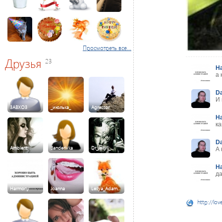
Просмотреть все...
Друзья
23
H
а 
D
И 
3ABXO3
_июлька_
Agressor
H
ка
D
Ambient
Banderivka
Dr_Jekyll_…
А 
H
да
Harmony
Joanna
Lesya_Adam…
http://lov