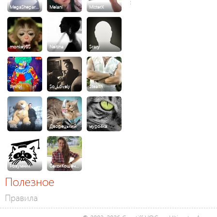
MegaShepar…
Melani
MisterX
monkey55
Neitina
Scary
smirol
So_Lovely
Stealth
Wik
Дворецький
муро4ка
Розумник
СексиКошеч…
Полезное
Правила