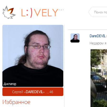
DareDEVIL
Недаром я 
Диктатор
Сергей «
DAREDEVIL
» ..., 46
Избранное