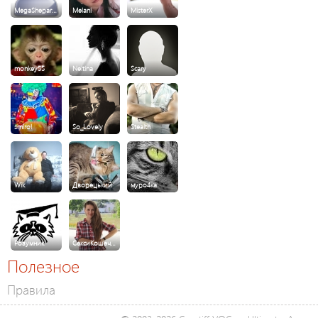
MegaShepar…
Melani
MisterX
monkey55
Neitina
Scary
smirol
So_Lovely
Stealth
Wik
Дворецький
муро4ка
Розумник
СексиКошеч…
Полезное
Правила