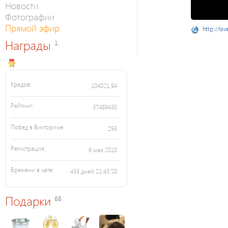
Новости
Фотографии
Прямой эфир
http://lov
Награды
1
Кредов:
104021.94
Рейтинг:
37489430
Побед в Викторине:
293
Регистрация:
6 мая 2010
Времени в чате:
433 дней 21:43:50
Подарки
68