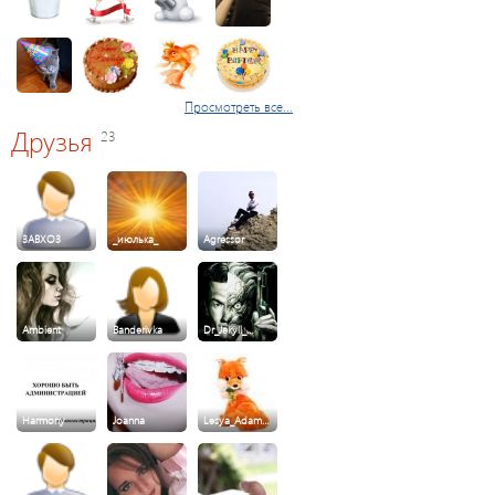
Просмотреть все...
Друзья
23
3ABXO3
_июлька_
Agressor
Ambient
Banderivka
Dr_Jekyll_…
Harmony
Joanna
Lesya_Adam…