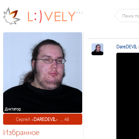
DareDEVIL
Диктатор
Сергей «
DAREDEVIL
» ..., 46
Избранное