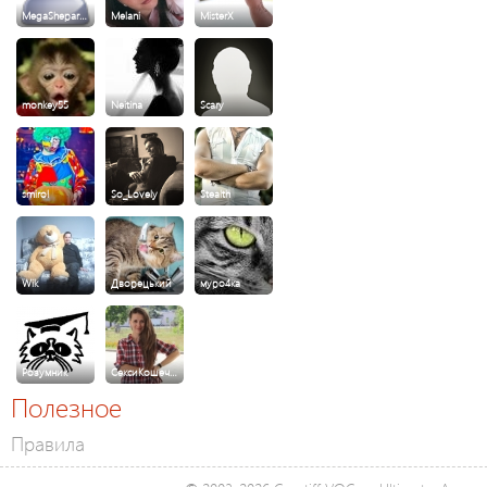
MegaShepar…
Melani
MisterX
monkey55
Neitina
Scary
smirol
So_Lovely
Stealth
Wik
Дворецький
муро4ка
Розумник
СексиКошеч…
Полезное
Правила