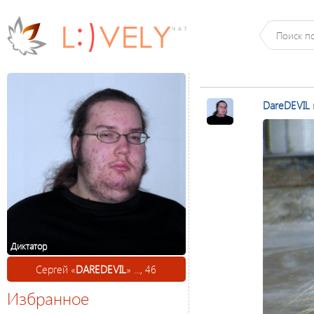
DareDEVIL
Диктатор
Сергей «
DAREDEVIL
» ..., 46
Избранное