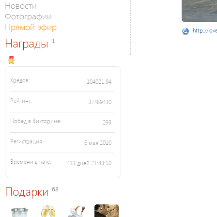
Новости
Фотографии
Прямой эфир
http://lov
Награды
1
Кредов:
104021.94
Рейтинг:
37489430
Побед в Викторине:
293
Регистрация:
6 мая 2010
Времени в чате:
433 дней 21:43:50
Подарки
68