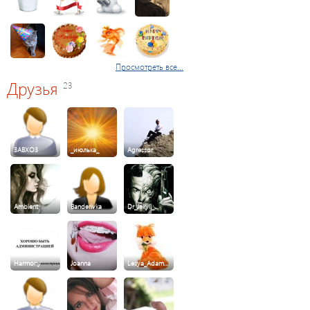
Просмотреть все...
Друзья
23
3ABXO3
_июлька_
Agressor
Ambient
Banderivka
Dr_Jekyll_…
Harmony
Joanna
Lesya_Adam…