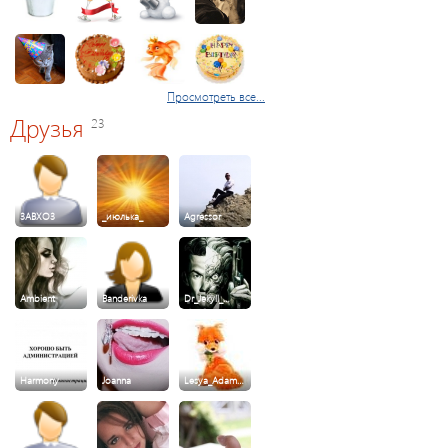
Просмотреть все...
Друзья
23
3ABXO3
_июлька_
Agressor
Ambient
Banderivka
Dr_Jekyll_…
Harmony
Joanna
Lesya_Adam…