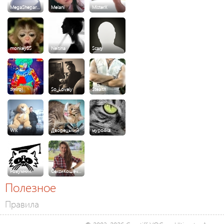
MegaShepar…
Melani
MisterX
monkey55
Neitina
Scary
smirol
So_Lovely
Stealth
Wik
Дворецький
муро4ка
Розумник
СексиКошеч…
Полезное
Правила