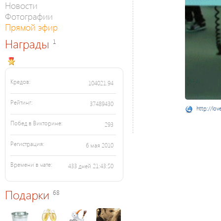
Новости
Фотографии
Прямой эфир
Награды
1
Кредов:
104021.94
Рейтинг:
37489430
http://lov
Побед в Викторине:
293
Регистрация:
6 мая 2010
Времени в чате:
433 дней 21:43:50
Подарки
68