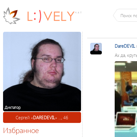
DareDEVIL
Ах да, кру
Диктатор
Сергей «
DAREDEVIL
» ..., 46
Избранное