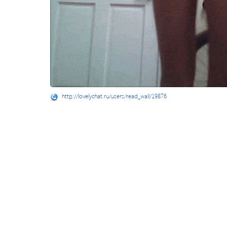
http://lovelychat.ru/users/read_wall/19876