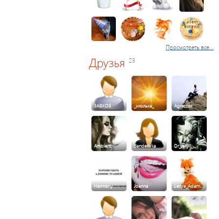
Просмотреть все...
Друзья
23
3ABXO3
_июлька_
Agressor
Ambient
Banderivka
Dr_Jekyll_…
Harmony
Joanna
Lesya_Adam…