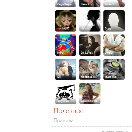
MegaShepar…
Melani
MisterX
monkey55
Neitina
Scary
smirol
So_Lovely
Stealth
Wik
Дворецький
муро4ка
Розумник
СексиКошеч…
Полезное
Правила