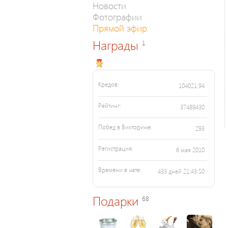
Новости
Фотографии
Прямой эфир
Награды
1
Кредов:
104021.94
Рейтинг:
37489430
Побед в Викторине:
293
Регистрация:
6 мая 2010
Времени в чате:
433 дней 21:43:50
Подарки
68