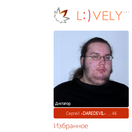
Диктатор
Сергей «
DAREDEVIL
» ..., 46
Избранное