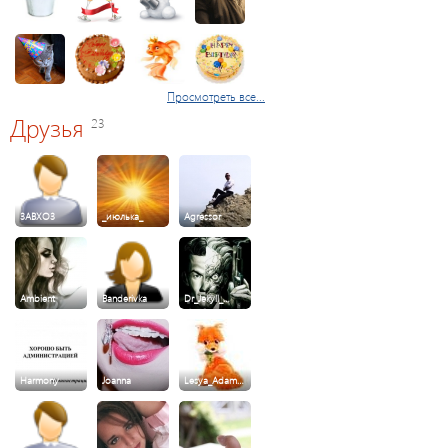
Просмотреть все...
Друзья
23
3ABXO3
_июлька_
Agressor
Ambient
Banderivka
Dr_Jekyll_…
Harmony
Joanna
Lesya_Adam…