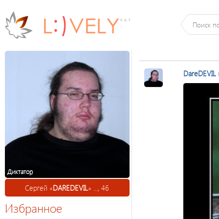
DareDEVIL
Диктатор
Сергей «
DAREDEVIL
» ..., 46
Избранное