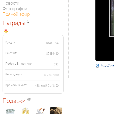
Новости
Фотографии
Прямой эфир
Награды
1
Кредов:
104021.94
Рейтинг:
37489430
Побед в Викторине:
293
http://lov
Регистрация:
6 мая 2010
Времени в чате:
433 дней 21:43:50
Подарки
68