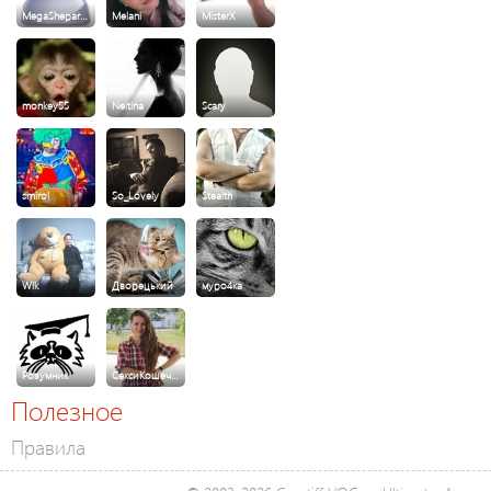
MegaShepar…
Melani
MisterX
monkey55
Neitina
Scary
smirol
So_Lovely
Stealth
Wik
Дворецький
муро4ка
Розумник
СексиКошеч…
Полезное
Правила