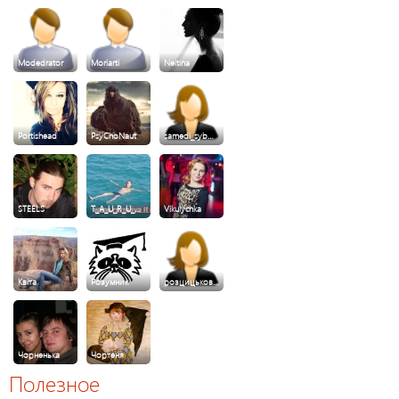
Modedrator
Moriarti
Neitina
Portishead
PsyChoNaut
samedi_syb…
STEELS
T_A_U_R_U_…
Vikulychka
Квiта
Розумник
розцицьков…
Чорненька
Чортеня
Полезное