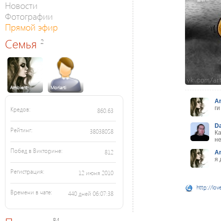
Новости
Фотографии
Прямой эфир
Семья
2
Ambient
Moriarti
A
ги
Кредов:
860.63
D
Рейтинг:
38038058
Ка
н
Побед в Викторине:
812
A
я 
Регистрация:
12 июня 2010
http://lov
Времени в чате:
440 дней 06:07:38
84