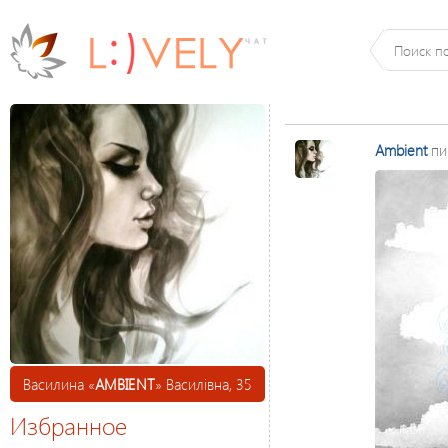
Ambient
пи
Василина «
AMBIENT
» Василівна, 35
Избранное