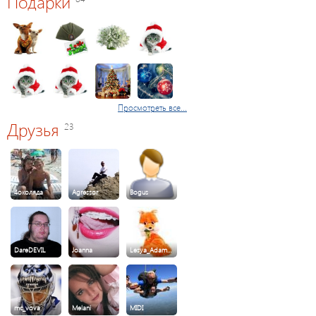
Подарки
Просмотреть все...
Друзья
23
4околяда
Agressor
Bogus
DareDEVIL
Joanna
Lesya_Adam…
mc_vova
Melani
MIDI