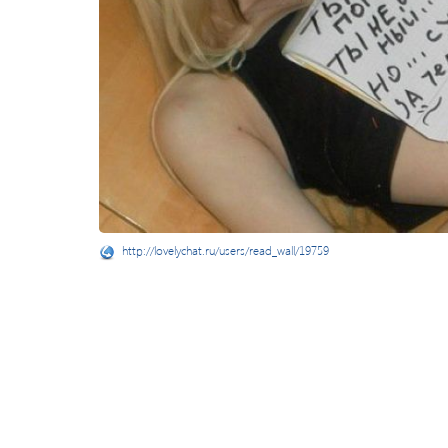
http://lovelychat.ru/users/read_wall/19759