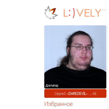
Диктатор
Сергей «
DAREDEVIL
» ..., 46
Избранное