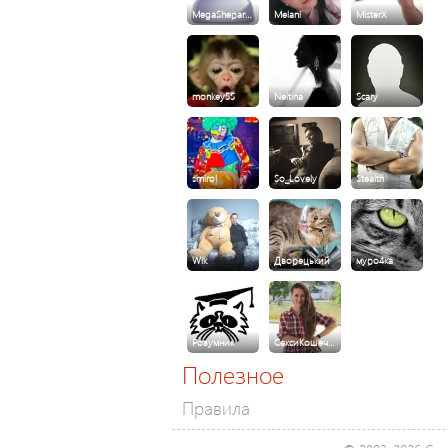
MegaShepar…
Melani
MisterX
monkey55
Neitina
Scary
smirol
So_Lovely
Stealth
Wik
Дворецький
муро4ка
Розумник
СексиКошеч…
Полезное
Правила