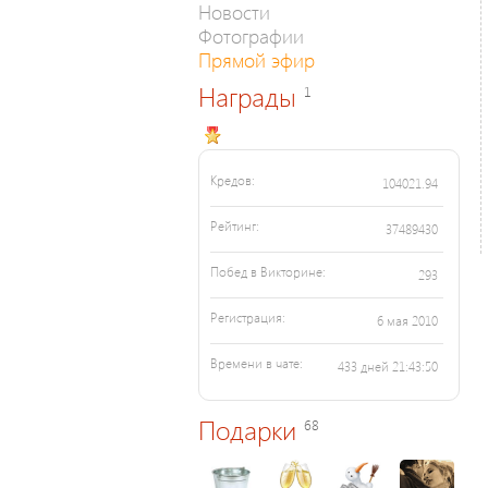
Новости
Фотографии
Прямой эфир
Награды
1
Кредов:
104021.94
Рейтинг:
37489430
Побед в Викторине:
293
Регистрация:
6 мая 2010
Времени в чате:
433 дней 21:43:50
Подарки
68