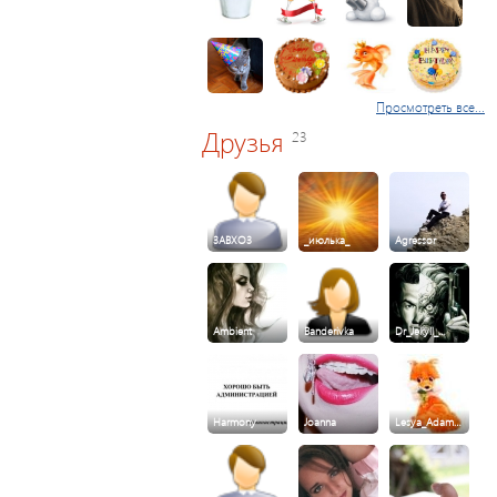
Просмотреть все...
Друзья
23
3ABXO3
_июлька_
Agressor
Ambient
Banderivka
Dr_Jekyll_…
Harmony
Joanna
Lesya_Adam…