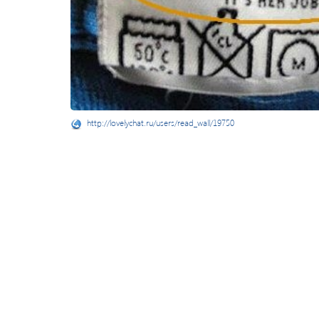
http://lovelychat.ru/users/read_wall/19750