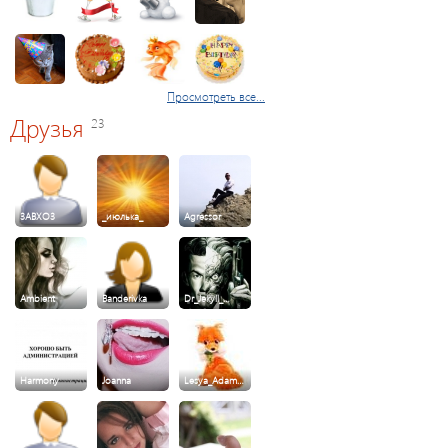
Просмотреть все...
Друзья
23
3ABXO3
_июлька_
Agressor
Ambient
Banderivka
Dr_Jekyll_…
Harmony
Joanna
Lesya_Adam…