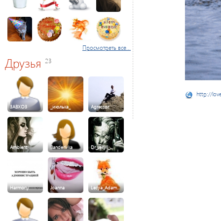
Просмотреть все...
Друзья
23
http://lov
3ABXO3
_июлька_
Agressor
Ambient
Banderivka
Dr_Jekyll_…
Harmony
Joanna
Lesya_Adam…