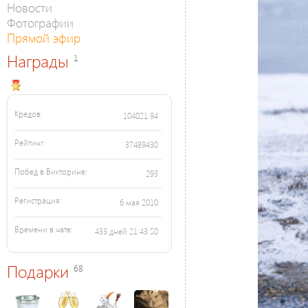
Новости
Фотографии
Прямой эфир
Награды
1
Кредов:
104021.94
Рейтинг:
37489430
Побед в Викторине:
293
Регистрация:
6 мая 2010
Времени в чате:
433 дней 21:43:50
Подарки
68