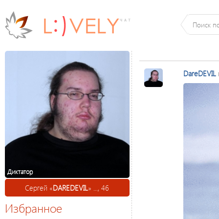
DareDEVIL
Диктатор
Сергей «
DAREDEVIL
» ..., 46
Избранное