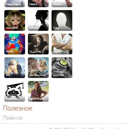
MegaShepar…
Melani
MisterX
monkey55
Neitina
Scary
smirol
So_Lovely
Stealth
Wik
Дворецький
муро4ка
Розумник
СексиКошеч…
Полезное
Правила