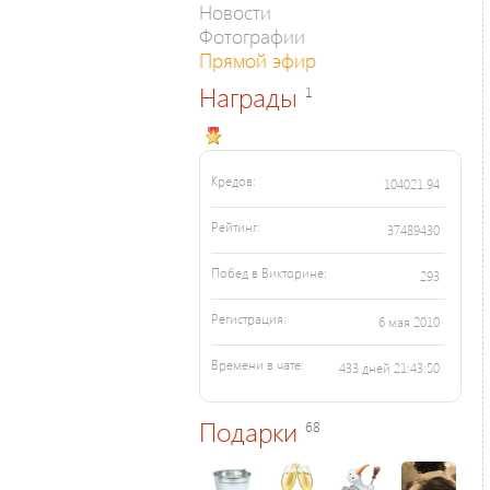
Новости
Фотографии
Прямой эфир
Награды
1
Кредов:
104021.94
Рейтинг:
37489430
Побед в Викторине:
293
Регистрация:
6 мая 2010
Времени в чате:
433 дней 21:43:50
Подарки
68