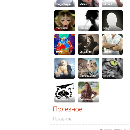
MegaShepar…
Melani
MisterX
monkey55
Neitina
Scary
smirol
So_Lovely
Stealth
Wik
Дворецький
муро4ка
Розумник
СексиКошеч…
Полезное
Правила