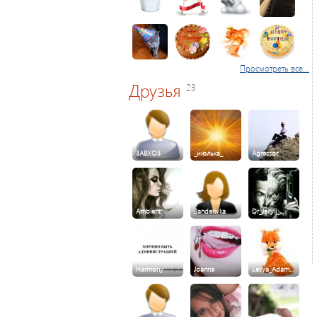
Просмотреть все...
Друзья
23
3ABXO3
_июлька_
Agressor
Ambient
Banderivka
Dr_Jekyll_…
Harmony
Joanna
Lesya_Adam…