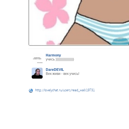
Harmony
учись ))))))))))))))))
DareDEVIL
Век живи - век учись!
http://lovelychat.ru/users/read_wall/19731