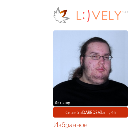
Диктатор
Сергей «
DAREDEVIL
» ..., 46
Избранное