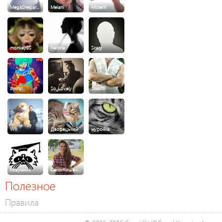
MegaShepar…
Melani
MisterX
monkey55
Neitina
Scary
smirol
So_Lovely
Stealth
Wik
Дворецький
муро4ка
Розумник
СексиКошеч…
Полезное
Правила