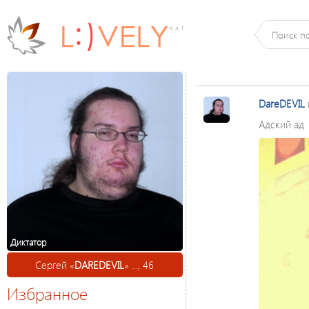
DareDEVIL
Адский ад
Диктатор
Сергей «
DAREDEVIL
» ..., 46
Избранное