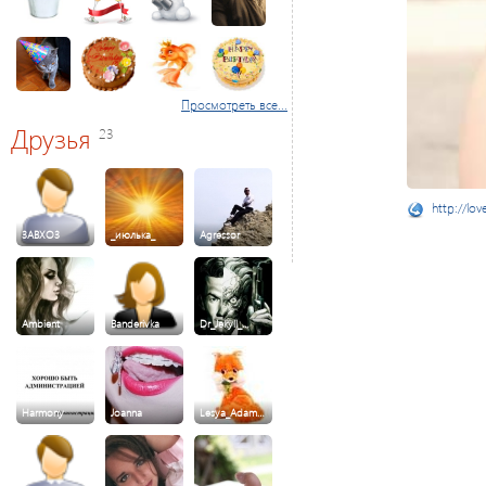
Просмотреть все...
Друзья
23
http://lov
3ABXO3
_июлька_
Agressor
Ambient
Banderivka
Dr_Jekyll_…
Harmony
Joanna
Lesya_Adam…