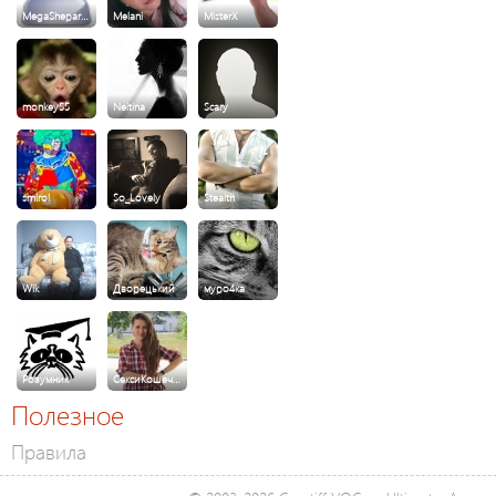
MegaShepar…
Melani
MisterX
monkey55
Neitina
Scary
smirol
So_Lovely
Stealth
Wik
Дворецький
муро4ка
Розумник
СексиКошеч…
Полезное
Правила