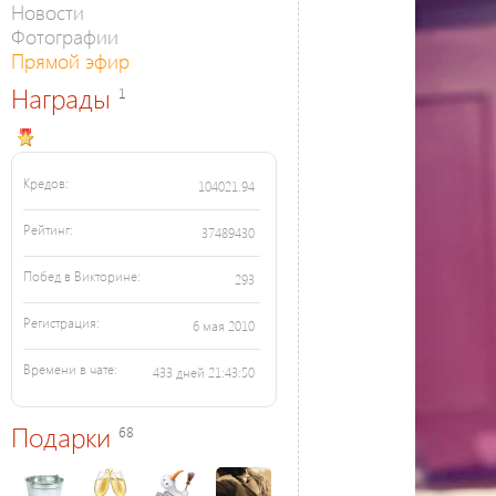
Новости
Фотографии
Прямой эфир
Награды
1
Кредов:
104021.94
Рейтинг:
37489430
Побед в Викторине:
293
Регистрация:
6 мая 2010
Времени в чате:
433 дней 21:43:50
Подарки
68