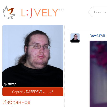
DareDEVIL
Диктатор
Сергей «
DAREDEVIL
» ..., 46
Избранное