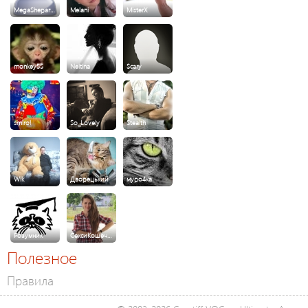
MegaShepar…
Melani
MisterX
monkey55
Neitina
Scary
smirol
So_Lovely
Stealth
Wik
Дворецький
муро4ка
Розумник
СексиКошеч…
Полезное
Правила