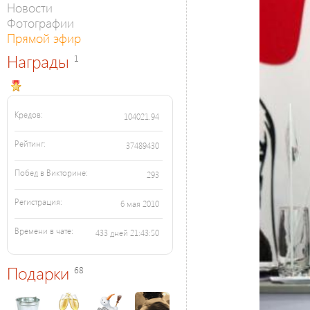
Новости
Фотографии
Прямой эфир
Награды
1
Кредов:
104021.94
Рейтинг:
37489430
Побед в Викторине:
293
Регистрация:
6 мая 2010
Времени в чате:
433 дней 21:43:50
Подарки
68