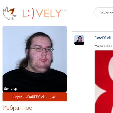
DareDEVIL
Надо срочн
Диктатор
Сергей «
DAREDEVIL
» ..., 46
Избранное