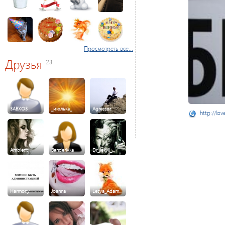
Просмотреть все...
Друзья
23
3ABXO3
_июлька_
Agressor
http://lov
Ambient
Banderivka
Dr_Jekyll_…
Harmony
Joanna
Lesya_Adam…