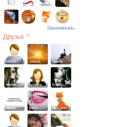
Просмотреть все...
Друзья
23
3ABXO3
_июлька_
Agressor
Ambient
Banderivka
Dr_Jekyll_…
Harmony
Joanna
Lesya_Adam…