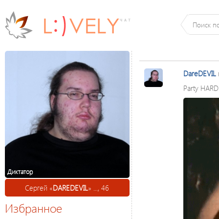
DareDEVIL
Party HARD
Диктатор
Сергей «
DAREDEVIL
» ..., 46
Избранное