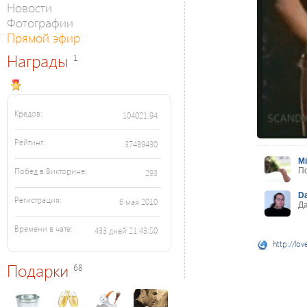
Новости
Фотографии
Прямой эфир
Награды
1
Кредов:
104021.94
Рейтинг:
37489430
Mi
Побед в Викторине:
По
293
D
Регистрация:
6 мая 2010
Да
Времени в чате:
433 дней 21:43:50
http://lov
Подарки
68