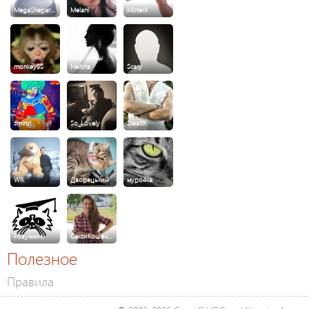
MegaShepar…
Melani
MisterX
monkey55
Neitina
Scary
smirol
So_Lovely
Stealth
Wik
Дворецький
муро4ка
Розумник
СексиКошеч…
Полезное
Правила